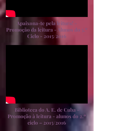
Apaixona-te pela leitura! -
Promoção da leitura - Alunos do 3.º
Ciclo - 2015/2016
Biblioteca do A. E. de Cuba -
Promoção à leitura - alunos do 2.º
ciclo – 2015/2016