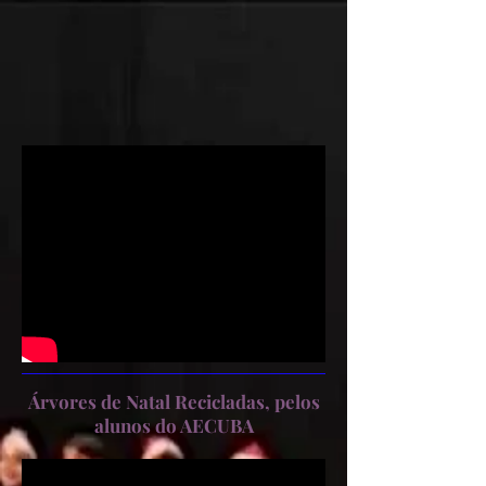
Árvores de Natal Recicladas, pelos
alunos do AECUBA